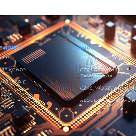
E KONTO
POMOC
LEP
FORMY PŁATNOŚCI
OJE KONTO
CZAS REALIZACJI
ZAMÓWIENIA
AMÓWIENIE
CZAS I KOSZTY DOST
OSZYK
REGULAMIN ZAKUPÓ
ONTAKT