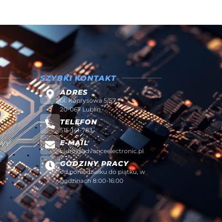
SZYBKI KONTAKT
ADRES
ul. Kaprysowa 5/57
20-067 Lublin
TELEFON
515-141-783
E-MAIL
AWY
biuro@advanceelectronic.pl
W
GODZINY PRACY
od poniedziałku do piątku, w
godzinach 8:00-16:00