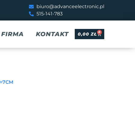
biuro@advanceelectronic.pl
515-141-783
0
FIRMA
KONTAKT
0,00
ZŁ
L=7CM