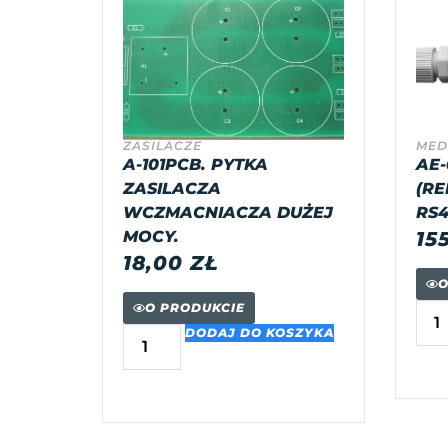
ZASILACZE
MED
A-101PCB. PYTKA
AE-
ZASILACZA
(RE
WCZMACNIACZA DUŻEJ
RS4
MOCY.
15
18,00
ZŁ
O
O PRODUKCIE
DODAJ DO KOSZYKA