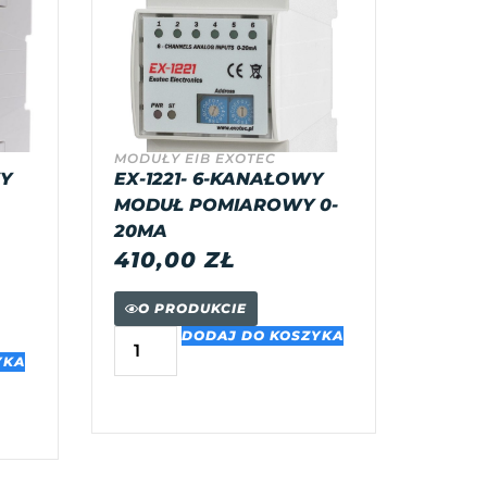
MODUŁY EIB EXOTEC
WY
EX-1221- 6-KANAŁOWY
MODUŁ POMIAROWY 0-
20MA
410,00
ZŁ
O PRODUKCIE
DODAJ DO KOSZYKA
YKA