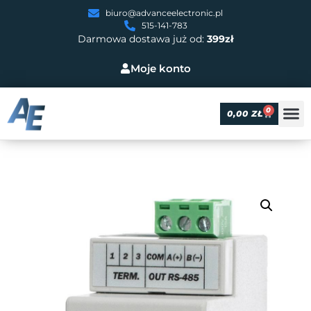
biuro@advanceelectronic.pl
515-141-783
Darmowa dostawa już od:
399zł
Moje konto
0
0,00
ZŁ