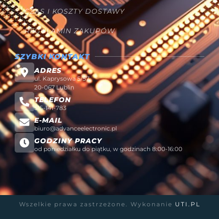
CZAS I KOSZTY DOSTAWY
REGULAMIN ZAKUPÓW
SZYBKI KONTAKT
ADRES
ul. Kaprysowa 5/57
20-067 Lublin
TELEFON
515-141-783
E-MAIL
biuro@advanceelectronic.pl
GODZINY PRACY
od poniedziałku do piątku, w godzinach 8:00-16:00
Wszelkie prawa zastrzeżone. Wykonanie
UTI.PL