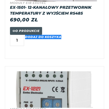
MODUŁY EIB EXOTEC
EX-1501- 12-KANAŁOWY PRZETWORNIK
TEMPERATURY Z WYJŚCIEM RS485
690,00
ZŁ
O PRODUKCIE
DODAJ DO KOSZYKA