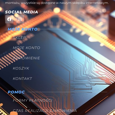
montażu, wszystkie są dostępne w naszym sklepiku internetowym.
SOCIAL MEDIA
MOJE KONTO
SKLEP
MOJE KONTO
ZAMÓWIENIE
KOSZYK
KONTAKT
POMOC
FORMY PŁATNOŚCI
CZAS REALIZACJI ZAMÓWIENIA