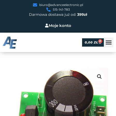
biuro@advanceelectronic.pl
515-141-783
Darmowa dostawa już od:
399zł
Moje konto
0
0,00
ZŁ