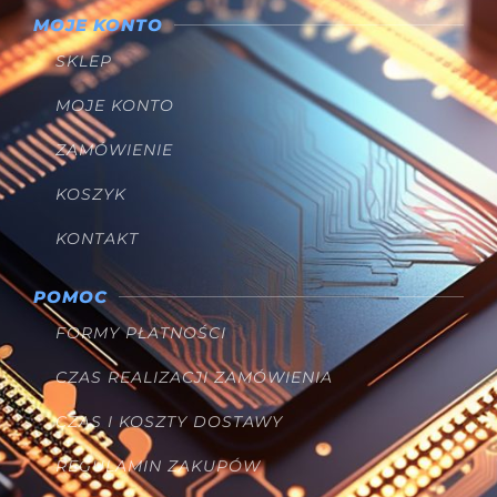
MOJE KONTO
SKLEP
MOJE KONTO
ZAMÓWIENIE
KOSZYK
KONTAKT
POMOC
FORMY PŁATNOŚCI
CZAS REALIZACJI ZAMÓWIENIA
CZAS I KOSZTY DOSTAWY
REGULAMIN ZAKUPÓW