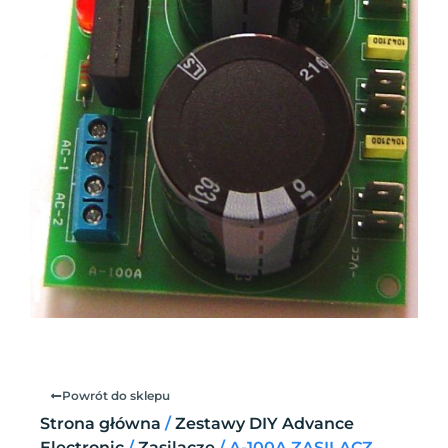
Powrót do sklepu
Strona główna
/
Zestawy DIY Advance
Electronic
/
Zasilacze
/ A-100A ZASILACZ