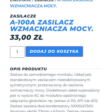
WZMACNIACZA MOCY.
ZASILACZE
A-100A ZASILACZ
WZMACNIACZA MOCY.
33,00
ZŁ
DODAJ DO KOSZYKA
OPIS PRODUKTU
Zestaw do samodzielnego montażu. Układ jest
standardowym zasilaczem niestabilizowanym
symetrycznym, przeznaczony do zasilania
wzmacniaczy mocy. Dodatkowo układ wyposażony
jest w wyście AC do modułów opóźnionego
załączania głośników np. zestaw A-110, A111 lub A112.
Zestaw zawiera dwa kondensatory 10000uF/50V.
Wymiary płytki 73mm x 63mm. Zestaw zawiera