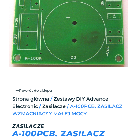
Powrót do sklepu
Strona główna
/
Zestawy DIY Advance
Electronic
/
Zasilacze
/ A-100PCB. ZASILACZ
WZMACNIACZY MAŁEJ MOCY.
ZASILACZE
A-100PCB. ZASILACZ