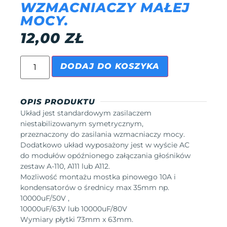
WZMACNIACZY MAŁEJ
MOCY.
12,00
ZŁ
DODAJ DO KOSZYKA
OPIS PRODUKTU
Układ jest standardowym zasilaczem
niestabilizowanym symetrycznym,
przeznaczony do zasilania wzmacniaczy mocy.
Dodatkowo układ wyposażony jest w wyście AC
do modułów opóźnionego załączania głośników
zestaw A-110, A111 lub A112.
Mozliwość montażu mostka pinowego 10A i
kondensatorów o średnicy max 35mm np.
10000uF/50V ,
10000uF/63V lub 10000uF/80V
Wymiary płytki 73mm x 63mm.