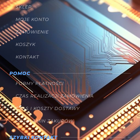
SKLEP
MOJE KONTO
ZAMÓWIENIE
KOSZYK
KONTAKT
POMOC
FORMY PŁATNOŚCI
CZAS REALIZACJI ZAMÓWIENIA
CZAS I KOSZTY DOSTAWY
REGULAMIN ZAKUPÓW
SZYBKI KONTAKT