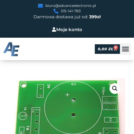
biuro@advanceelectronic.pl
515-141-783
Darmowa dostawa już od:
399zł
Moje konto
0
0,00
ZŁ