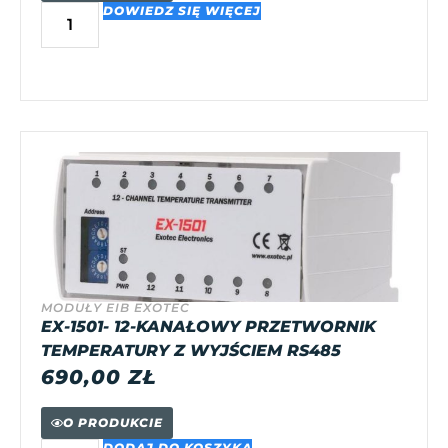
DOWIEDZ SIĘ WIĘCEJ
MODUŁY EIB EXOTEC
EX-1501- 12-KANAŁOWY PRZETWORNIK
TEMPERATURY Z WYJŚCIEM RS485
690,00
ZŁ
O PRODUKCIE
DODAJ DO KOSZYKA