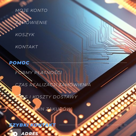
MOJE KONTO
ZAMÓWIENIE
KOSZYK
KONTAKT
POMOC
FORMY PŁATNOŚCI
CZAS REALIZACJI ZAMÓWIENIA
CZAS I KOSZTY DOSTAWY
REGULAMIN ZAKUPÓW
SZYBKI KONTAKT
ADRES