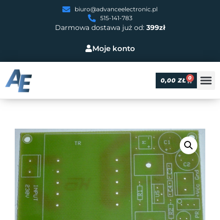
biuro@advanceelectronic.pl
515-141-783
Darmowa dostawa już od:
399zł
Moje konto
0
0,00
ZŁ