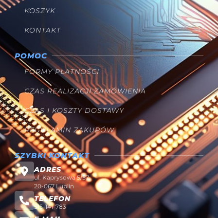
KOSZYK
KONTAKT
POMOC
FORMY PŁATNOŚCI
CZAS REALIZACJI ZAMÓWIENIA
CZAS I KOSZTY DOSTAWY
REGULAMIN ZAKUPÓW
SZYBKI KONTAKT
ADRES
ul. Kaprysowa 5/57
20-067 Lublin
TELEFON
515-141-783