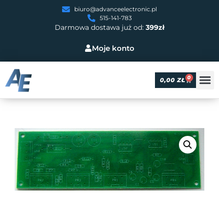
biuro@advanceelectronic.pl
515-141-783
Darmowa dostawa już od:
399zł
Moje konto
0
0,00
ZŁ