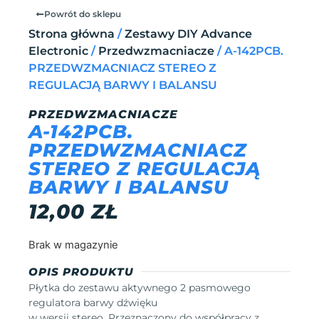
Powrót do sklepu
Strona główna
/
Zestawy DIY Advance
Electronic
/
Przedwzmacniacze
/ A-142PCB.
PRZEDWZMACNIACZ STEREO Z
REGULACJĄ BARWY I BALANSU
PRZEDWZMACNIACZE
A-142PCB.
PRZEDWZMACNIACZ
STEREO Z REGULACJĄ
BARWY I BALANSU
12,00
ZŁ
Brak w magazynie
OPIS PRODUKTU
Płytka do zestawu aktywnego 2 pasmowego
regulatora barwy dźwięku
w wersji stereo. Przeznaczony do współpracy z