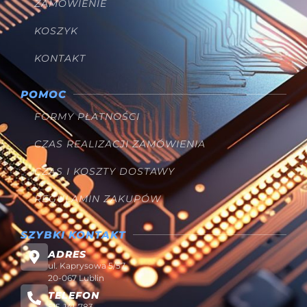
ZAMÓWIENIE
KOSZYK
KONTAKT
POMOC
FORMY PŁATNOŚCI
CZAS REALIZACJI ZAMÓWIENIA
CZAS I KOSZTY DOSTAWY
REGULAMIN ZAKUPÓW
SZYBKI KONTAKT
ADRES
ul. Kaprysowa 5/57
20-067 Lublin
TELEFON
515-141-783