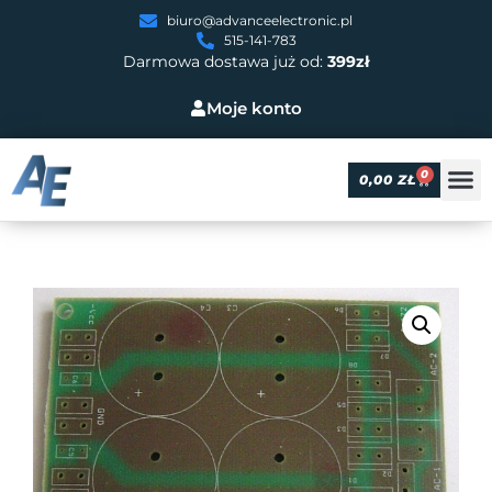
biuro@advanceelectronic.pl
515-141-783
Darmowa dostawa już od:
399zł
Moje konto
0
0,00
ZŁ