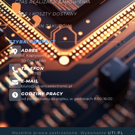
CZAS REALIZACJI ZAMÓWIENIA
CZAS I KOSZTY DOSTAWY
REGULAMIN ZAKUPÓW
SZYBKI KONTAKT
ADRES
ul. Kaprysowa 5/57
20-067 Lublin
TELEFON
515-141-783
E-MAIL
biuro@advanceelectronic.pl
GODZINY PRACY
od poniedziałku do piątku, w godzinach 8:00-16:00
Wszelkie prawa zastrzeżone. Wykonanie
UTI.PL