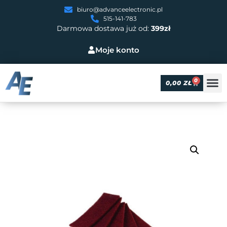
biuro@advanceelectronic.pl
515-141-783
Darmowa dostawa już od:
399zł
Moje konto
0
0,00
ZŁ