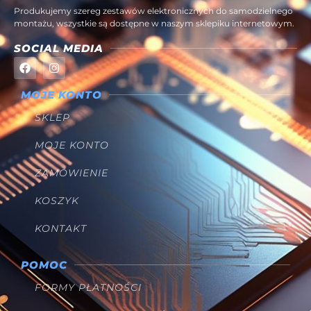
Produkujemy szereg zestawów elektronicznych do samodzielnego
montażu, wszystkie są dostępne w naszym sklepiku internetowym.
SOCIAL MEDIA
MOJE KONTO
SKLEP
MOJE KONTO
ZAMÓWIENIE
KOSZYK
KONTAKT
POMOC
FORMY PŁATNOŚCI