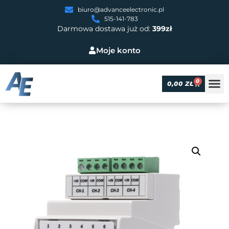
biuro@advanceelectronic.pl
515-141-783
Darmowa dostawa już od:
399zł
Moje konto
0
0,00
ZŁ