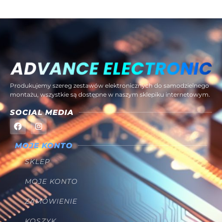
Produkujemy szereg zestawów elektronicznych do samodzielnego
montażu, wszystkie są dostępne w naszym sklepiku internetowym.
SOCIAL MEDIA
MOJE KONTO
SKLEP
MOJE KONTO
ZAMÓWIENIE
KOSZYK