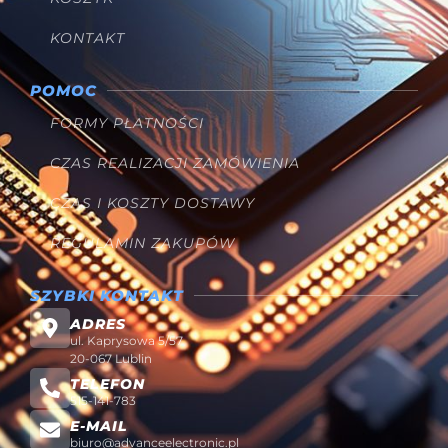
KONTAKT
POMOC
FORMY PŁATNOŚCI
CZAS REALIZACJI ZAMÓWIENIA
CZAS I KOSZTY DOSTAWY
REGULAMIN ZAKUPÓW
SZYBKI KONTAKT
ADRES
ul. Kaprysowa 5/57
20-067 Lublin
TELEFON
515-141-783
E-MAIL
biuro@advanceelectronic.pl