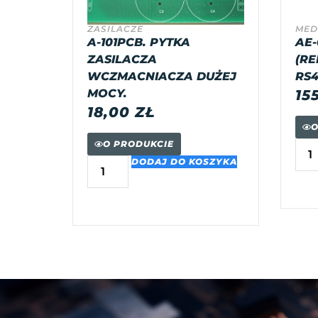
ZASILACZE
MED
A-101PCB. PYTKA
AE-
ZASILACZA
(RE
WCZMACNIACZA DUŻEJ
RS4
MOCY.
15
18,00
ZŁ
O
O PRODUKCIE
DODAJ DO KOSZYKA