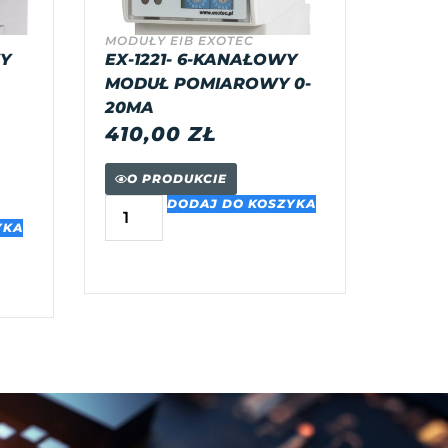
MODUŁY EIB EXOTEC
WY
EX-1221- 6-KANAŁOWY
MODUŁ POMIAROWY 0-
20MA
410,00
ZŁ
O PRODUKCIE
DODAJ DO KOSZYKA
YKA