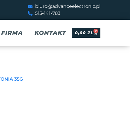
biuro@advanceelectronic.pl
515-141-783
0
FIRMA
KONTAKT
0,00
ZŁ
FONIA 35G