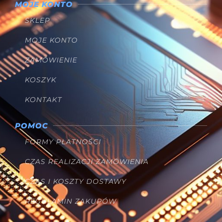
MOJE KONTO
SKLEP
MOJE KONTO
ZAMÓWIENIE
KOSZYK
KONTAKT
POMOC
FORMY PŁATNOŚCI
CZAS REALIZACJI ZAMÓWIENIA
CZAS I KOSZTY DOSTAWY
REGULAMIN ZAKUPÓW