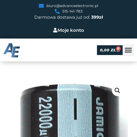
biuro@advanceelectronic.pl
515-141-783
Darmowa dostawa już od:
399zł
Moje konto
0
0,00
ZŁ