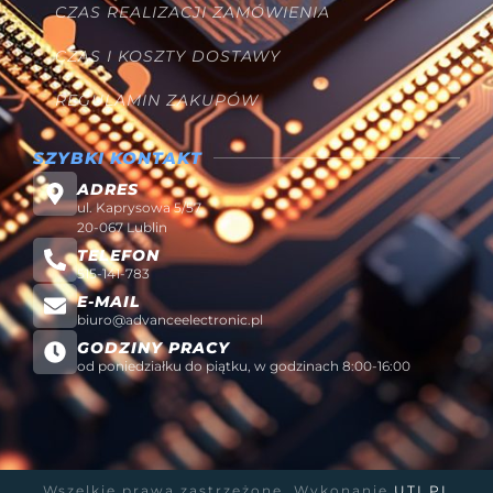
CZAS REALIZACJI ZAMÓWIENIA
CZAS I KOSZTY DOSTAWY
REGULAMIN ZAKUPÓW
SZYBKI KONTAKT
ADRES
ul. Kaprysowa 5/57
20-067 Lublin
TELEFON
515-141-783
E-MAIL
biuro@advanceelectronic.pl
GODZINY PRACY
od poniedziałku do piątku, w godzinach 8:00-16:00
Wszelkie prawa zastrzeżone. Wykonanie
UTI.PL