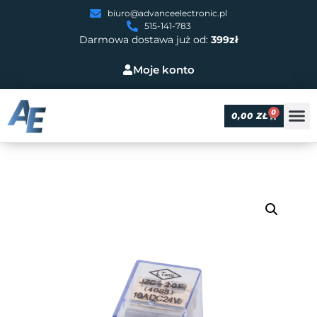
biuro@advanceelectronic.pl
515-141-783
Darmowa dostawa już od:
399zł
Moje konto
0
0,00
ZŁ