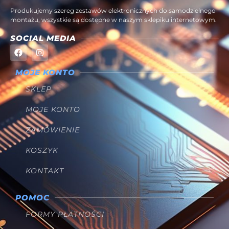
Produkujemy szereg zestawów elektronicznych do samodzielnego
montażu, wszystkie są dostępne w naszym sklepiku internetowym.
SOCIAL MEDIA
MOJE KONTO
SKLEP
MOJE KONTO
ZAMÓWIENIE
KOSZYK
KONTAKT
POMOC
FORMY PŁATNOŚCI