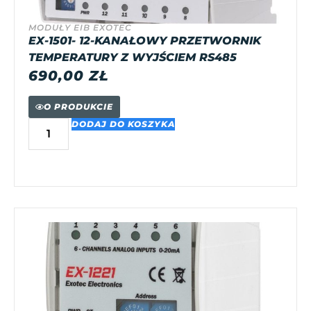
MODUŁY EIB EXOTEC
EX-1501- 12-KANAŁOWY PRZETWORNIK
TEMPERATURY Z WYJŚCIEM RS485
690,00
ZŁ
O PRODUKCIE
DODAJ DO KOSZYKA