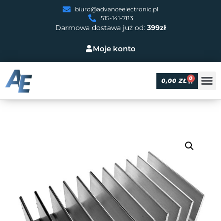
biuro@advanceelectronic.pl
515-141-783
Darmowa dostawa już od:
399zł
Moje konto
0
0,00
ZŁ