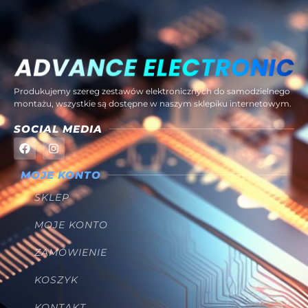
Produkujemy szereg zestawów elektronicznych do samodzielnego
montażu, wszystkie są dostępne w naszym sklepiku internetowym.
SOCIAL MEDIA
MOJE KONTO
SKLEP
MOJE KONTO
ZAMÓWIENIE
KOSZYK
KONTAKT