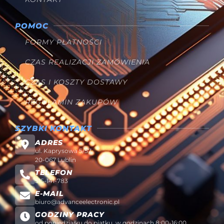
POMOC
FORMY PŁATNOŚCI
CZAS REALIZACJI ZAMÓWIENIA
CZAS I KOSZTY DOSTAWY
REGULAMIN ZAKUPÓW
SZYBKI KONTAKT
ADRES
ul. Kaprysowa 5/57
20-067 Lublin
TELEFON
515-141-783
E-MAIL
biuro@advanceelectronic.pl
GODZINY PRACY
od poniedziałku do piątku, w godzinach 8:00-16:00