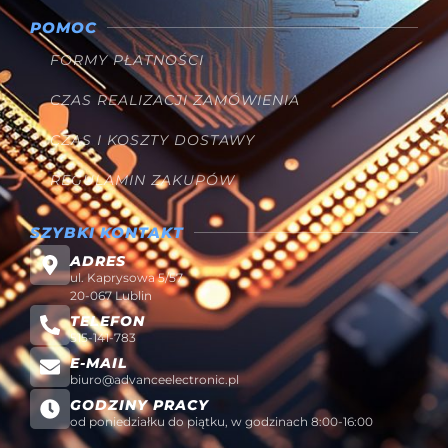
POMOC
FORMY PŁATNOŚCI
CZAS REALIZACJI ZAMÓWIENIA
CZAS I KOSZTY DOSTAWY
REGULAMIN ZAKUPÓW
SZYBKI KONTAKT
ADRES
ul. Kaprysowa 5/57
20-067 Lublin
TELEFON
515-141-783
E-MAIL
biuro@advanceelectronic.pl
GODZINY PRACY
od poniedziałku do piątku, w godzinach 8:00-16:00