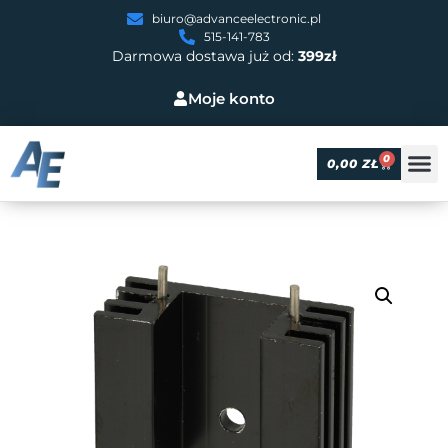
biuro@advanceelectronic.pl
515-141-783
Darmowa dostawa już od:
399zł
Moje konto
0
0,00
ZŁ