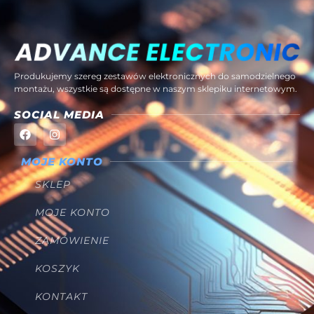
Produkujemy szereg zestawów elektronicznych do samodzielnego
montażu, wszystkie są dostępne w naszym sklepiku internetowym.
SOCIAL MEDIA
MOJE KONTO
SKLEP
MOJE KONTO
ZAMÓWIENIE
KOSZYK
KONTAKT