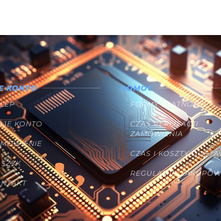
E KONTO
POMOC
LEP
FORMY PŁATNOŚCI
OJE KONTO
CZAS REALIZACJI
ZAMÓWIENIA
AMÓWIENIE
CZAS I KOSZTY DOST
OSZYK
REGULAMIN ZAKUPÓ
ONTAKT