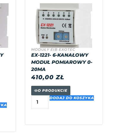
MODUŁY EIB EXOTEC
WY
EX-1221- 6-KANAŁOWY
MODUŁ POMIAROWY 0-
20MA
410,00
ZŁ
O PRODUKCIE
DODAJ DO KOSZYKA
YKA