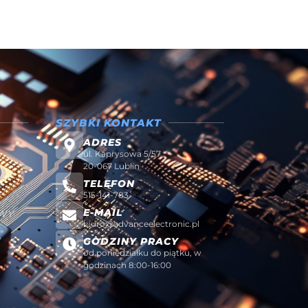
SZYBKI KONTAKT
ADRES
ul. Kaprysowa 5/57
20-067 Lublin
TELEFON
515-141-783
E-MAIL
AWY
biuro@advanceelectronic.pl
W
GODZINY PRACY
od poniedziałku do piątku, w
godzinach 8:00-16:00