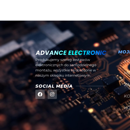
MOJ
Produkujemy szereg zestawów
SK
elektronicznych do samodzielnego
montażu, wszystkie są dostępne w
M
naszym sklepiku internetowym.
Z
SOCIAL MEDIA
K
K