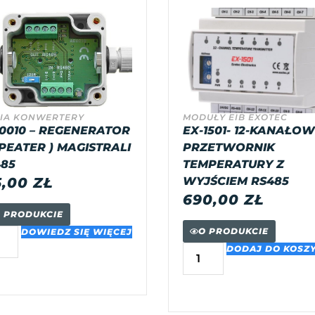
IA KONWERTERY
MODUŁY EIB EXOTEC
0010 – REGENERATOR
EX-1501- 12-KANAŁO
PEATER ) MAGISTRALI
PRZETWORNIK
85
TEMPERATURY Z
5,00
ZŁ
WYJŚCIEM RS485
690,00
ZŁ
 PRODUKCIE
O PRODUKCIE
DOWIEDZ SIĘ WIĘCEJ
DODAJ DO KOSZ