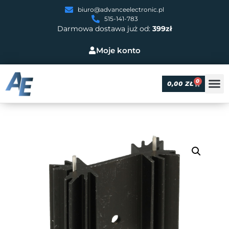
biuro@advanceelectronic.pl
515-141-783
Darmowa dostawa już od:
399zł
Moje konto
0
0,00
ZŁ