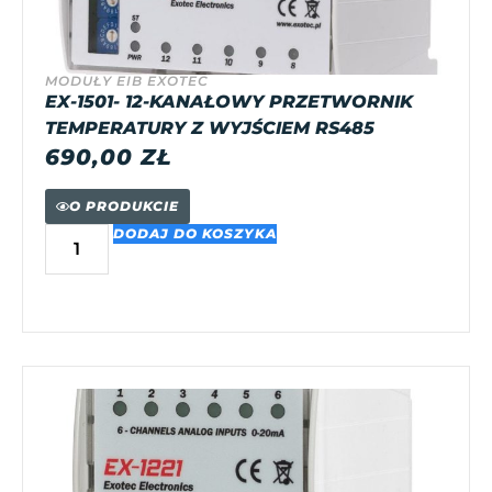
MODUŁY EIB EXOTEC
EX-1501- 12-KANAŁOWY PRZETWORNIK
TEMPERATURY Z WYJŚCIEM RS485
690,00
ZŁ
O PRODUKCIE
DODAJ DO KOSZYKA