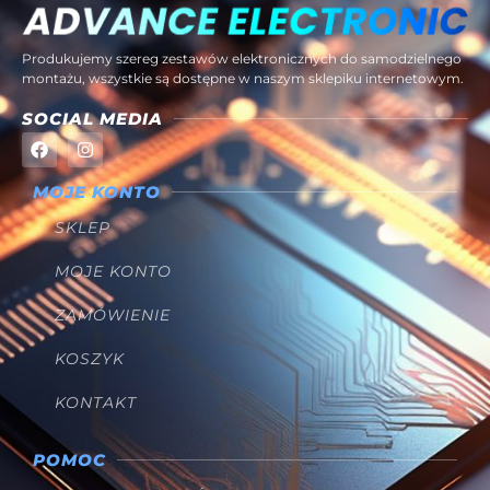
Produkujemy szereg zestawów elektronicznych do samodzielnego
montażu, wszystkie są dostępne w naszym sklepiku internetowym.
SOCIAL MEDIA
MOJE KONTO
SKLEP
MOJE KONTO
ZAMÓWIENIE
KOSZYK
KONTAKT
POMOC