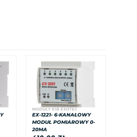
MODUŁY EIB EXOTEC
WY
EX-1221- 6-KANAŁOWY
MODUŁ POMIAROWY 0-
20MA