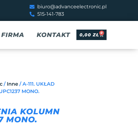
biuro@advanceelectronic.pl
515-141-783
0
FIRMA
KONTAKT
0,00
ZŁ
c
/
Inne
/ A-111. UKŁAD
UPC1237 MONO.
ZENIA KOLUMN
7 MONO.