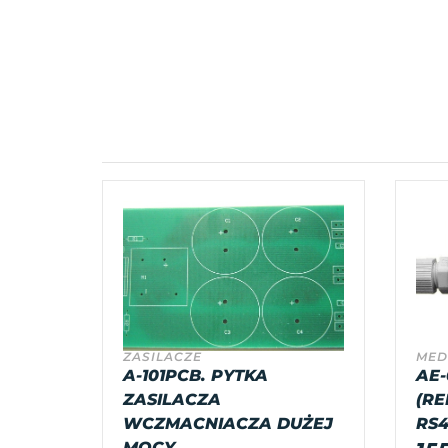
ZASILACZE
MED
A-101PCB. PYTKA
AE-
ZASILACZA
(RE
WCZMACNIACZA DUŻEJ
RS4
MOCY.