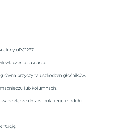
scalony uPC1237.
li włączenia zasilania.
 – główna przyczyna uszkodzeń głośników.
zmacniaczu lub kolumnach.
towane złącze do zasilania tego modułu.
entację.