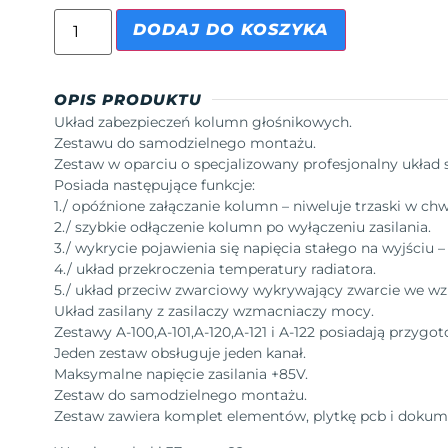
DODAJ DO KOSZYKA
OPIS PRODUKTU
Układ zabezpieczeń kolumn głośnikowych.
Zestawu do samodzielnego montażu.
Zestaw w oparciu o specjalizowany profesjonalny układ 
Posiada następujące funkcje:
1./ opóźnione załączanie kolumn – niweluje trzaski w chwi
2./ szybkie odłączenie kolumn po wyłączeniu zasilania.
3./ wykrycie pojawienia się napięcia stałego na wyjściu
4./ układ przekroczenia temperatury radiatora.
5./ układ przeciw zwarciowy wykrywający zwarcie we w
Układ zasilany z zasilaczy wzmacniaczy mocy.
Zestawy A-100,A-101,A-120,A-121 i A-122 posiadają przygo
Jeden zestaw obsługuje jeden kanał.
Maksymalne napięcie zasilania +85V.
Zestaw do samodzielnego montażu.
Zestaw zawiera komplet elementów, plytkę pcb i dokum