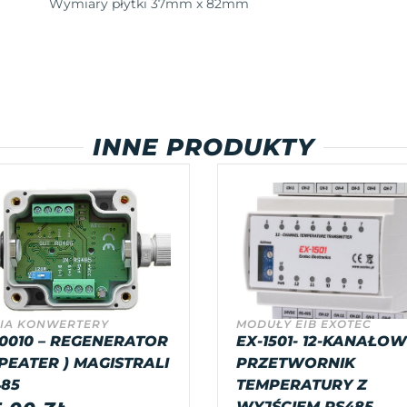
Wymiary płytki 37mm x 82mm
INNE PRODUKTY
IA KONWERTERY
MODUŁY EIB EXOTEC
0010 – REGENERATOR
EX-1501- 12-KANAŁO
PEATER ) MAGISTRALI
PRZETWORNIK
85
TEMPERATURY Z
WYJŚCIEM RS485