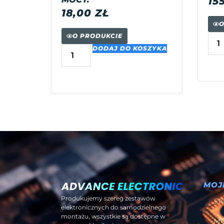
15
18,00
ZŁ
O
O PRODUKCIE
DODAJ DO KOSZYKA
MOJ
Produkujemy szereg zestawów
SK
elektronicznych do samodzielnego
montażu, wszystkie są dostępne w
M