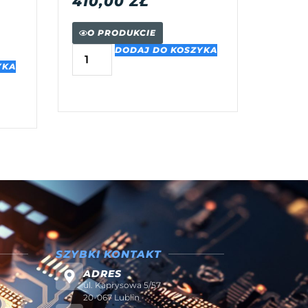
410,00
ZŁ
O PRODUKCIE
DODAJ DO KOSZYKA
YKA
SZYBKI KONTAKT
ADRES
ul. Kaprysowa 5/57
20-067 Lublin