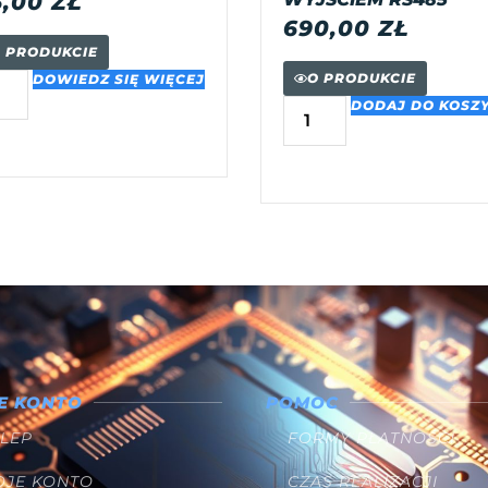
5,00
ZŁ
690,00
ZŁ
 PRODUKCIE
O PRODUKCIE
DOWIEDZ SIĘ WIĘCEJ
DODAJ DO KOSZ
E KONTO
POMOC
LEP
FORMY PŁATNOŚCI
OJE KONTO
CZAS REALIZACJI