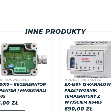
INNE PRODUKTY
IA KONWERTERY
MODUŁY EIB EXOTEC
0010 – REGENERATOR
EX-1501- 12-KANAŁO
PEATER ) MAGISTRALI
PRZETWORNIK
85
TEMPERATURY Z
5,00
ZŁ
WYJŚCIEM RS485
690,00
ZŁ