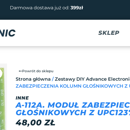
Darmowa dostawa już od:
399zł
SKLEP
Powrót do sklepu
Strona główna
/
Zestawy DIY Advance Electroni
ZABEZPIECZENIA KOLUMN GŁOŚNIKOWYCH Z U
INNE
A-112A. MODUŁ ZABEZPIE
GŁOŚNIKOWYCH Z UPC1237
48,00
ZŁ