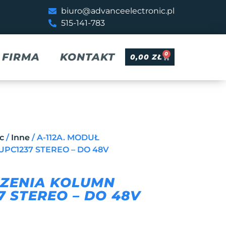
biuro@advanceelectronic.pl
515-141-783
0
FIRMA
KONTAKT
0,00
ZŁ
c
/
Inne
/ A-112A. MODUŁ
PC1237 STEREO – DO 48V
CZENIA KOLUMN
 STEREO – DO 48V