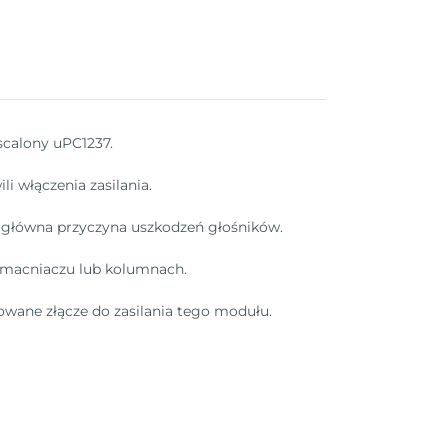
scalony uPC1237.
li włączenia zasilania.
 – główna przyczyna uszkodzeń głośników.
zmacniaczu lub kolumnach.
towane złącze do zasilania tego modułu.