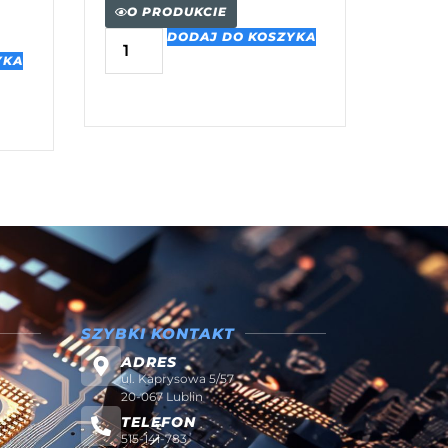
O PRODUKCIE
DODAJ DO KOSZYKA
YKA
SZYBKI KONTAKT
ADRES
ul. Kaprysowa 5/57
20-067 Lublin
TELEFON
515-141-783