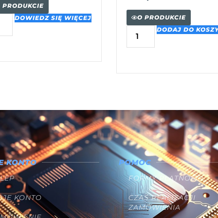
 PRODUKCIE
O PRODUKCIE
DOWIEDZ SIĘ WIĘCEJ
DODAJ DO KOSZ
E KONTO
POMOC
LEP
FORMY PŁATNOŚCI
OJE KONTO
CZAS REALIZACJI
ZAMÓWIENIA
AMÓWIENIE