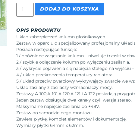
DODAJ DO KOSZYKA
OPIS PRODUKTU
Układ zabezpieczeń kolumn głośnikowych.
Zestaw w oparciu o specjalizowany profesjonalny układ 
Posiada następujące funkcje:
1./ opóźnione załączanie kolumn – niweluje trzaski w chwi
2./ szybkie odłączenie kolumn po wyłączeniu zasilania.
3./ wykrycie pojawienia się napięcia stałego na wyjściu
4./ układ przekroczenia temperatury radiatora.
5./ układ przeciw zwarciowy wykrywający zwarcie we w
Układ zasilany z zasilaczy wzmacniaczy mocy.
Zestawy A-100,A-101,A-120,A-121 i A-122 posiadają przygo
Jeden zestaw obsługuje dwa kanały czyli wersja stereo.
Maksymalne napięcie zasilania do +48V.
Zestaw do samodzielnego montażu.
Zawiera płytkę, komplet elementów i dokumentację.
Wymiary płytki 64mm x 62mm.