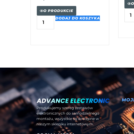
O
O PRODUKCIE
DODAJ DO KOSZYKA
MOJ
Produkujemy szereg zestawów
SK
elektronicznych do samodzielnego
montażu, wszystkie są dostępne w
M
naszym sklepiku internetowym.
Z