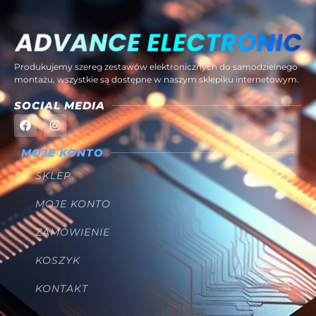
Produkujemy szereg zestawów elektronicznych do samodzielnego
montażu, wszystkie są dostępne w naszym sklepiku internetowym.
SOCIAL MEDIA
MOJE KONTO
SKLEP
MOJE KONTO
ZAMÓWIENIE
KOSZYK
KONTAKT