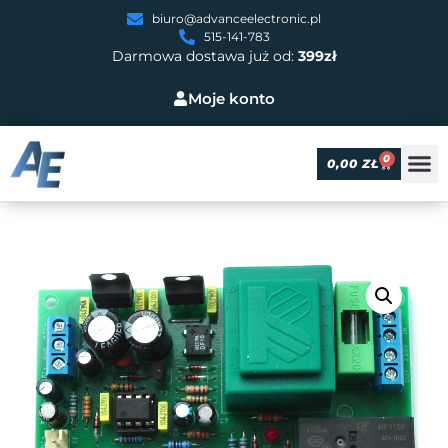
biuro@advanceelectronic.pl
515-141-783
Darmowa dostawa już od:
399zł
Moje konto
0
0,00
ZŁ