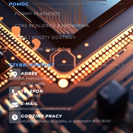
POMOC
FORMY PŁATNOŚCI
CZAS REALIZACJI ZAMÓWIENIA
CZAS I KOSZTY DOSTAWY
REGULAMIN ZAKUPÓW
SZYBKI KONTAKT
ADRES
ul. Kaprysowa 5/57
20-067 Lublin
TELEFON
515-141-783
E-MAIL
biuro@advanceelectronic.pl
GODZINY PRACY
od poniedziałku do piątku, w godzinach 8:00-16:00