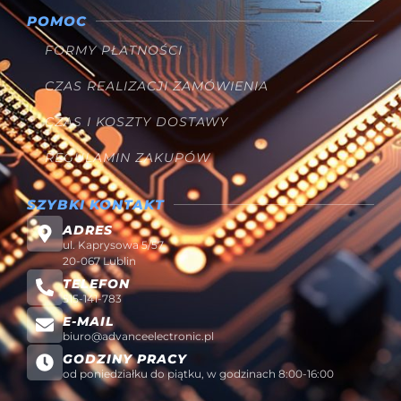
POMOC
FORMY PŁATNOŚCI
CZAS REALIZACJI ZAMÓWIENIA
CZAS I KOSZTY DOSTAWY
REGULAMIN ZAKUPÓW
SZYBKI KONTAKT
ADRES
ul. Kaprysowa 5/57
20-067 Lublin
TELEFON
515-141-783
E-MAIL
biuro@advanceelectronic.pl
GODZINY PRACY
od poniedziałku do piątku, w godzinach 8:00-16:00