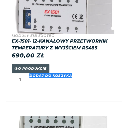
MODUŁY EIB EXOTEC
EX-1501- 12-KANAŁOWY PRZETWORNIK
TEMPERATURY Z WYJŚCIEM RS485
690,00
ZŁ
O PRODUKCIE
DODAJ DO KOSZYKA