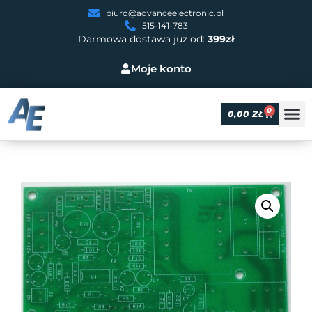
biuro@advanceelectronic.pl
515-141-783
Darmowa dostawa już od:
399zł
Moje konto
0
0,00
ZŁ