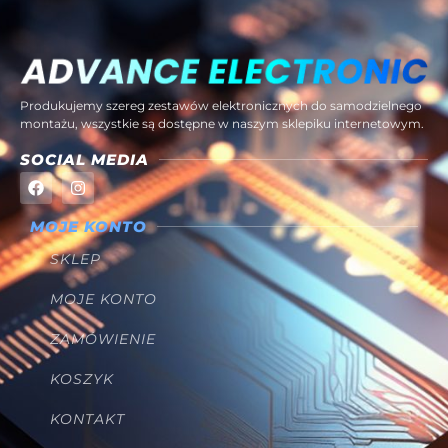
Produkujemy szereg zestawów elektronicznych do samodzielnego
montażu, wszystkie są dostępne w naszym sklepiku internetowym.
SOCIAL MEDIA
MOJE KONTO
SKLEP
MOJE KONTO
ZAMÓWIENIE
KOSZYK
KONTAKT